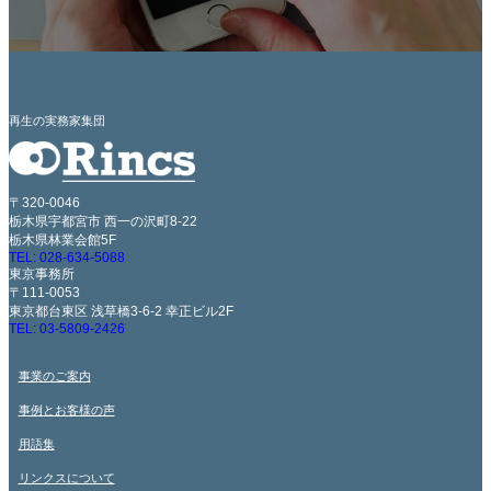
再生の実務家集団
〒320-0046
栃木県宇都宮市 西一の沢町8-22
栃木県林業会館5F
TEL: 028-634-5088
東京事務所
〒111-0053
東京都台東区 浅草橋3-6-2 幸正ビル2F
TEL: 03-5809-2426
事業のご案内
事例とお客様の声
用語集
リンクスについて