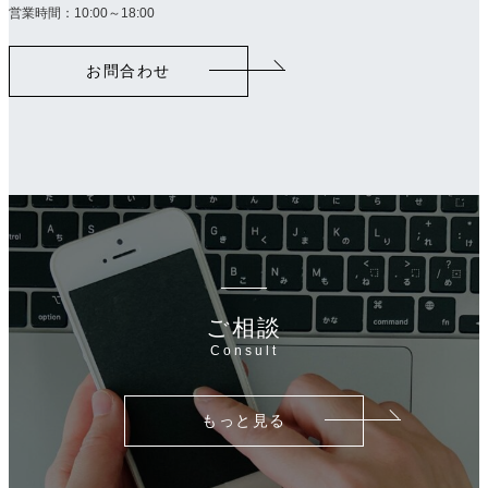
ラ
営業時間：10:00～18:00
ム
リ
お問合わせ
ン
ク
ご相談
Consult
もっと見る