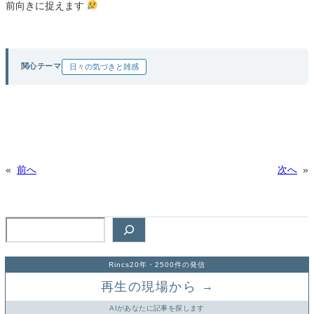
前向きに捉えます
関心テーマ
日々の気づきと雑感
«
前へ
次へ
»
検
索
Rincs20年・2500件の発信
再生の現場から
→
AIがあなたに記事を探します