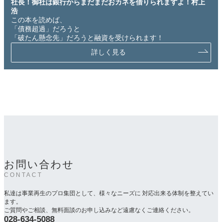
社長！御社は銀行からまだまだおカネを借りられますよ！村上
浩
この本を読めば、
「債務超過」だろうと
「破たん懸念先」だろうと融資を受けられます！
詳しく見る
お問い合わせ
CONTACT
私達は事業再生のプロ集団として、様々なニーズに 対応出来る体制を整えてい
ます。
ご質問やご相談、無料面談のお申し込みなど遠慮なくご連絡ください。
028-634-5088
カ