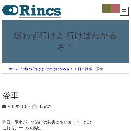
内
ア
ア
イ
イ
容
コ
コ
を
ン
ン
ス
リ
リ
ン
ン
キ
ク
ク
ッ
迷わず行けよ 行けばわかる
プ
さ！
ホーム
迷わず行けよ 行けばわかるさ！
日々雑感
愛車
愛車
2013年6月5日
手塚宣仁
昨日、愛車が当て逃げの被害にあいました （涙）
これも、一つの経験。