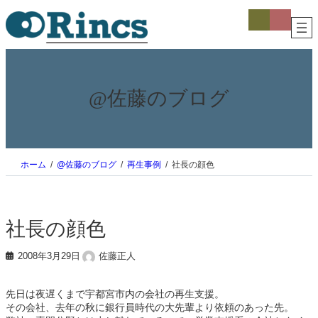
内
ア
ア
イ
イ
容
コ
コ
を
ン
ン
ス
リ
リ
ン
ン
キ
ク
ク
ッ
プ
@佐藤のブログ
ホーム
@佐藤のブログ
再生事例
社長の顔色
社長の顔色
2008年3月29日
佐藤正人
先日は夜遅くまで宇都宮市内の会社の再生支援。
その会社、去年の秋に銀行員時代の大先輩より依頼のあった先。