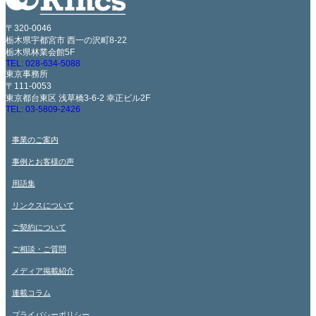
〒320-0046
栃木県宇都宮市 西一の沢町8-22
栃木県林業会館5F
TEL: 028-634-5088
東京事務所
〒111-0053
東京都台東区 浅草橋3-6-2 幸正ビル2F
TEL: 03-5809-2426
事業のご案内
事例とお客様の声
用語集
リンクスについて
ご契約について
ご相談・ご質問
メディア掲載紹介
連載コラム
プライバシーポリシー