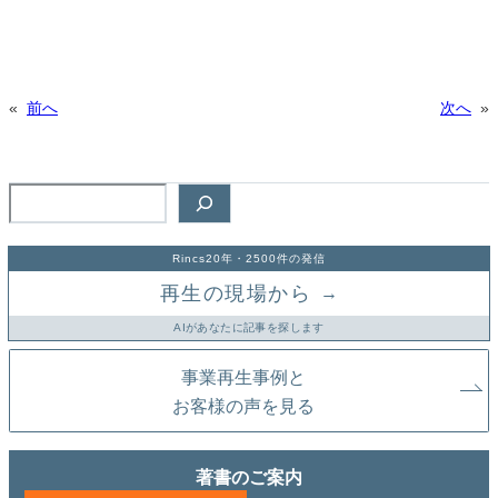
«
前へ
次へ
»
検
索
Rincs20年・2500件の発信
再生の現場から
→
AIがあなたに記事を探します
事業再生事例と
お客様の声を見る
著書のご案内