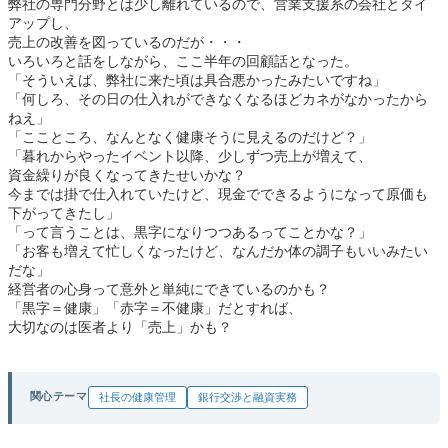
弊社の専門分野とは少し離れているので、営業支援系の会社とタイ
アップし、
売上の改善を図っているのだが・・・
いろいろと話をしながら、ここ半年の回顧話となった。
「そういえば、弊社に来た頃は具合悪かったみたいですね」
「何しろ、その日の仕入れができなくなるほどカネがなかったから
ねえ」
「ここところ、なんとなく健康そうに見えるのだけど？」
「暮れからやったイベント以降、少しずつ売上が増えて、
資金繰りが良くなってきたせいかな？
今までは掛で仕入れていたけど、現金でできるようになって原価も
下がってきたし」
「って言うことは、黒字になりつつあるってことかな？」
「お客も増えて忙しくなったけど、なんだか体の調子もいいみたい
だな」
経営者の心身って意外と単純にできているのかも？
「黒字＝健康」「赤字＝不健康」だとすれば、
大切なのは医者より「売上」かも？
関心テーマ
社長の健康管理
銀行交渉と融資実務