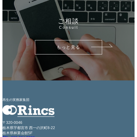
ご相談
Consult
もっと見る
再生の実務家集団
〒320-0046
栃木県宇都宮市 西一の沢町8-22
栃木県林業会館5F