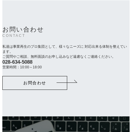
お問い合わせ
CONTACT
私達は事業再生のプロ集団として、様々なニーズに 対応出来る体制を整えてい
ます。
ご質問やご相談、無料面談のお申し込みなど遠慮なくご連絡ください。
028-634-5088
カ
ラ
営業時間：10:00～18:00
ム
リ
お問合わせ
ン
ク