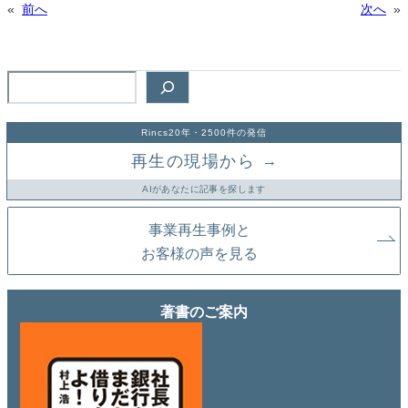
«
前へ
次へ
»
検
索
Rincs20年・2500件の発信
再生の現場から
→
AIがあなたに記事を探します
事業再生事例と
お客様の声を見る
著書のご案内