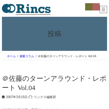
内
ア
ア
イ
イ
容
コ
コ
を
ン
ン
ス
リ
リ
ン
ン
キ
ク
ク
ッ
プ
投稿
ホーム
連載コラム
＠佐藤のターンアラウンド・レポート Vol.04
＠佐藤のターンアラウンド・レポ
ート Vol.04
2007年3月15日
リンクス編集部