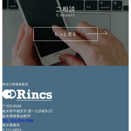
ご相談
Consult
もっと見る
再生の実務家集団
〒320-0046
栃木県宇都宮市 西一の沢町8-22
栃木県林業会館5F
TEL: 028-634-5088
東京事務所
〒111-0053