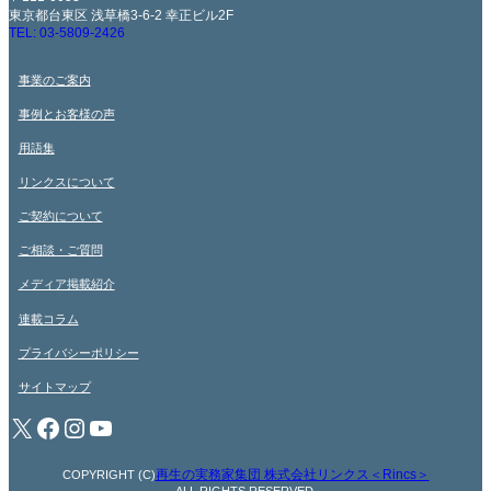
東京都台東区 浅草橋3-6-2 幸正ビル2F
TEL: 03-5809-2426
事業のご案内
事例とお客様の声
用語集
リンクスについて
ご契約について
ご相談・ご質問
メディア掲載紹介
連載コラム
プライバシーポリシー
サイトマップ
X
Facebook
Instagram
YouTube
再生の実務家集団 株式会社リンクス＜Rincs＞
COPYRIGHT (C)
ALL RIGHTS RESERVED.