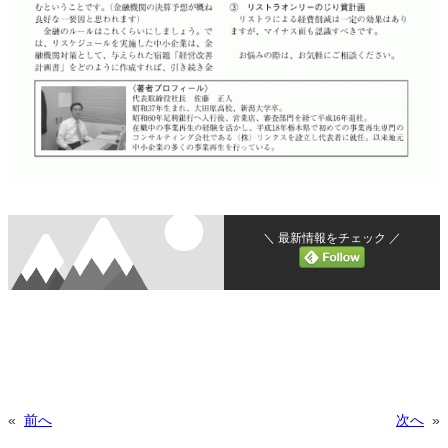
＼ 最新情報をチェック ／
«
前へ
次へ
»