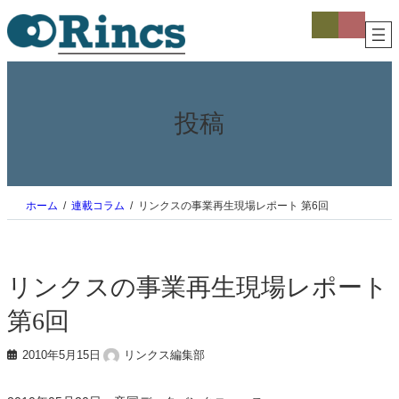
内
ア
ア
イ
イ
容
コ
コ
を
ン
ン
ス
リ
リ
ン
ン
キ
ク
ク
ッ
プ
投稿
ホーム
連載コラム
リンクスの事業再生現場レポート 第6回
リンクスの事業再生現場レポート
第6回
2010年5月15日
リンクス編集部