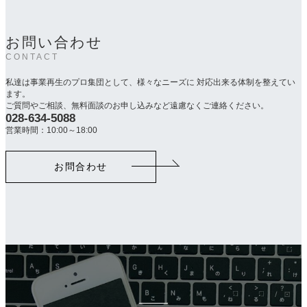
お問い合わせ
CONTACT
私達は事業再生のプロ集団として、様々なニーズに 対応出来る体制を整えてい
ます。
ご質問やご相談、無料面談のお申し込みなど遠慮なくご連絡ください。
028-634-5088
カ
ラ
営業時間：10:00～18:00
ム
リ
お問合わせ
ン
ク