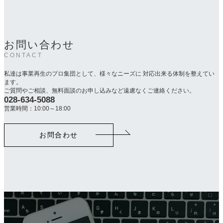
お問い合わせ
CONTACT
私達は事業再生のプロ集団として、様々なニーズに 対応出来る体制を整えてい
ます。
ご質問やご相談、無料面談のお申し込みなど遠慮なくご連絡ください。
028-634-5088
カ
ラ
営業時間：10:00～18:00
ム
リ
お問合わせ
ン
ク