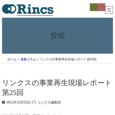
内
ア
ア
イ
イ
容
コ
コ
を
ン
ン
ス
リ
リ
ン
ン
キ
ク
ク
ッ
プ
投稿
ホーム
連載コラム
リンクスの事業再生現場レポート 第25回
リンクスの事業再生現場レポート
第25回
2011年12月15日
リンクス編集部