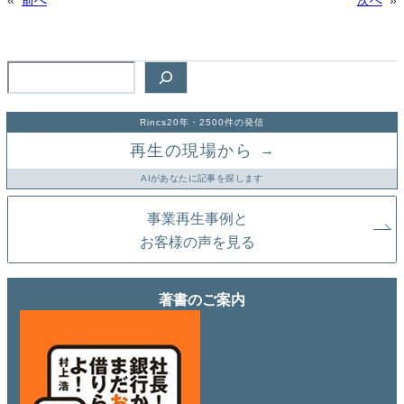
«
前へ
次へ
»
検
索
Rincs20年・2500件の発信
再生の現場から
→
AIがあなたに記事を探します
事業再生事例と
お客様の声を見る
著書のご案内