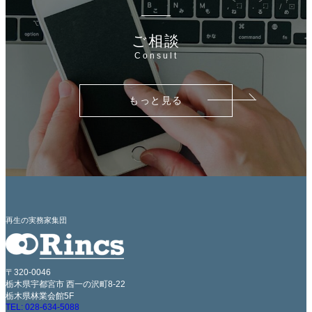
ご相談
Consult
もっと見る
再生の実務家集団
〒320-0046
栃木県宇都宮市 西一の沢町8-22
栃木県林業会館5F
TEL: 028-634-5088