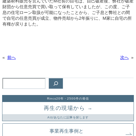
建築材料販売を営んでいたM社長の自宅は、自己破産後、弊社が破産
財団から任意売買で買い取って保有していましたが、この度、ご子
息の住宅ローン取扱が可能になったことから、ご子息と弊社との間
で自宅の任意売買が成立、物件売却から2年振りに、M家に自宅の所
有権が戻りました。
«
前へ
次へ
»
検
索
Rincs20年・2500件の発信
再生の現場から
→
AIがあなたに記事を探します
事業再生事例と