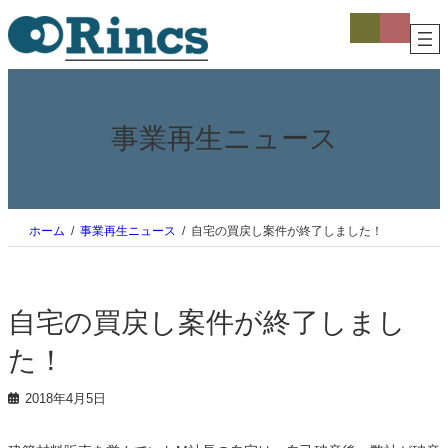
内
ア
ア
イ
イ
容
コ
コ
を
ン
ン
ス
リ
リ
ン
ン
キ
ク
ク
ッ
プ
事業再生ニュース
ホーム
事業再生ニュース
自宅の買戻し案件が終了しました！
自宅の買戻し案件が終了しまし
た！
2018年4月5日