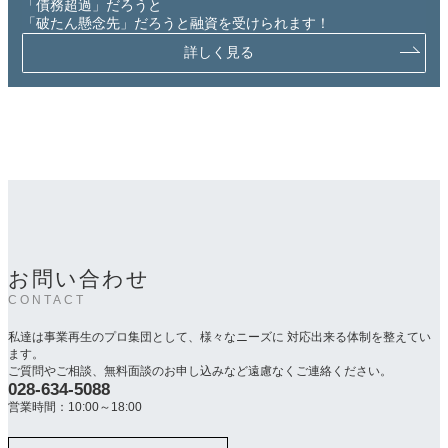
「債務超過」だろうと
「破たん懸念先」だろうと融資を受けられます！
詳しく見る
お問い合わせ
CONTACT
私達は事業再生のプロ集団として、様々なニーズに 対応出来る体制を整えてい
ます。
ご質問やご相談、無料面談のお申し込みなど遠慮なくご連絡ください。
028-634-5088
カ
ラ
営業時間：10:00～18:00
ム
リ