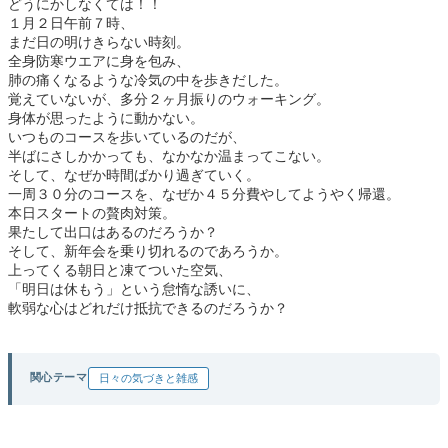
どうにかしなくては！！
１月２日午前７時、
まだ日の明けきらない時刻。
全身防寒ウエアに身を包み、
肺の痛くなるような冷気の中を歩きだした。
覚えていないが、多分２ヶ月振りのウォーキング。
身体が思ったように動かない。
いつものコースを歩いているのだが、
半ばにさしかかっても、なかなか温まってこない。
そして、なぜか時間ばかり過ぎていく。
一周３０分のコースを、なぜか４５分費やしてようやく帰還。
本日スタートの贅肉対策。
果たして出口はあるのだろうか？
そして、新年会を乗り切れるのであろうか。
上ってくる朝日と凍てついた空気、
「明日は休もう」という怠惰な誘いに、
軟弱な心はどれだけ抵抗できるのだろうか？
関心テーマ
日々の気づきと雑感