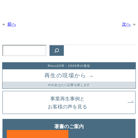
«
前へ
次へ
»
検
索
Rincs20年・2500件の発信
再生の現場から
→
AIがあなたに記事を探します
事業再生事例と
お客様の声を見る
著書のご案内