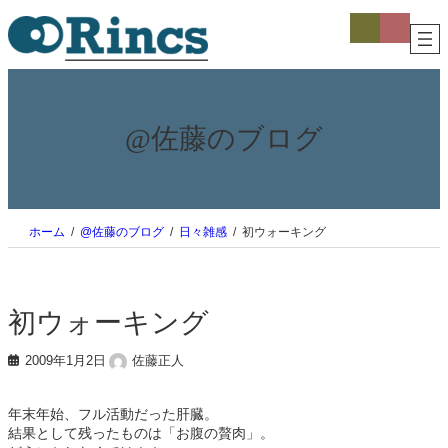
内
ア
ア
イ
イ
容
コ
コ
を
ン
ン
ス
リ
リ
ン
ン
キ
ク
ク
ッ
プ
@佐藤のブログ
ホーム
@佐藤のブログ
日々雑感
初ウォーキング
初ウォーキング
2009年1月2日
佐藤正人
年末年始、フル活動だった肝臓。
結果として残ったものは「お腹の贅肉」。