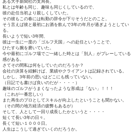
ある大手新聞社の支局長。
私とは年齢も同じ、趣味も同じくしているので、
彼の赴任当初より親しくしていた。
その彼もこの春には転勤の辞令が下りそうだとのこと。
そう言えば彼と最初にお酒を飲んで3年の年月が過ぎようとしてい
る。
長いようで短い3年間、
彼は一生に一度の「ゴルフ天国」への赴任ということで、
ひたすら腕を磨いていた。
今や最初にゴルフ場でご一緒した時とは「別人」がプレーしている
感がある。
さてその間私は何をしていたのだろうか？
会社の決算を紐解けば、業績やクライアントは記録されている。
しかし、3年前の思いはどこにも残っていない。
（日記でも書けば良いのだが・・・・）
趣味のゴルフがうまくなったような形成は「ない」！！！
（これが一番悲しい）
また再生のプロとしてスキルが向上したということも聞かない。
（その間の地方経済の疲弊もあるが）
そして、人として一回り成長したかというと・・・・
短くて長い3年の日々。
長くて短い１０００日。
人生はこうして過ぎていくのだろうか。