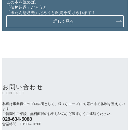
この本を読めば、
「債務超過」だろうと
「破たん懸念先」だろうと融資を受けられます！
詳しく見る
お問い合わせ
CONTACT
私達は事業再生のプロ集団として、様々なニーズに 対応出来る体制を整えてい
ます。
ご質問やご相談、無料面談のお申し込みなど遠慮なくご連絡ください。
028-634-5088
カ
ラ
営業時間：10:00～18:00
ム