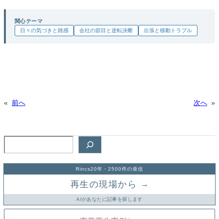
関心テーマ
日々の気づきと雑感
会社の節目と逆転決断
出張と移動トラブル
«
前へ
次へ
»
検
索
Rincs20年・2500件の発信
再生の現場から
→
AIがあなたに記事を探します