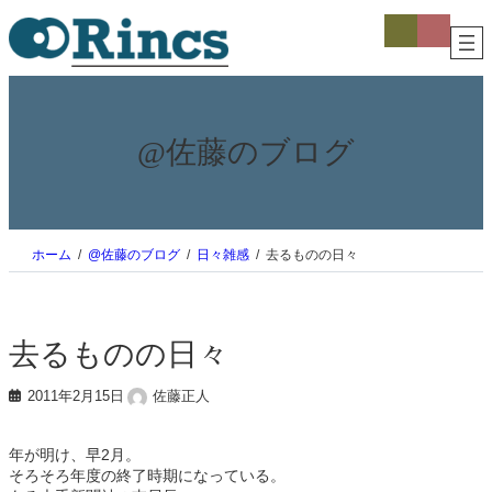
内
ア
ア
イ
イ
容
コ
コ
を
ン
ン
ス
リ
リ
ン
ン
キ
ク
ク
ッ
プ
@佐藤のブログ
ホーム
@佐藤のブログ
日々雑感
去るものの日々
去るものの日々
2011年2月15日
佐藤正人
年が明け、早2月。
そろそろ年度の終了時期になっている。