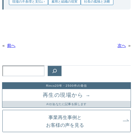
現場の不条理と支払い
雇用と組織の現実
社長の孤独と決断
«
前へ
次へ
»
検
索
Rincs20年・2500件の発信
再生の現場から
→
AIがあなたに記事を探します
事業再生事例と
お客様の声を見る