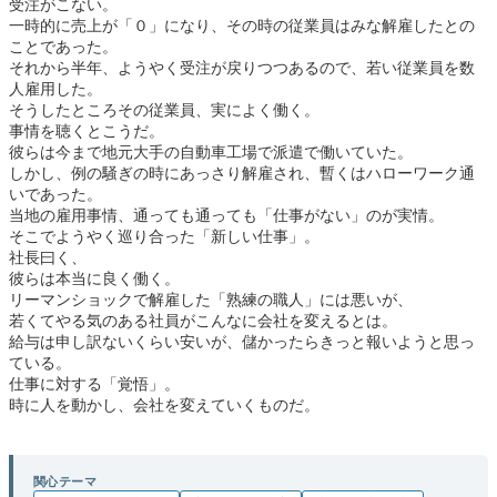
受注がこない。
一時的に売上が「０」になり、その時の従業員はみな解雇したとの
ことであった。
それから半年、ようやく受注が戻りつつあるので、若い従業員を数
人雇用した。
そうしたところその従業員、実によく働く。
事情を聴くとこうだ。
彼らは今まで地元大手の自動車工場で派遣で働いていた。
しかし、例の騒ぎの時にあっさり解雇され、暫くはハローワーク通
いであった。
当地の雇用事情、通っても通っても「仕事がない」のが実情。
そこでようやく巡り合った「新しい仕事」。
社長曰く、
彼らは本当に良く働く。
リーマンショックで解雇した「熟練の職人」には悪いが、
若くてやる気のある社員がこんなに会社を変えるとは。
給与は申し訳ないくらい安いが、儲かったらきっと報いようと思っ
ている。
仕事に対する「覚悟」。
時に人を動かし、会社を変えていくものだ。
関心テーマ