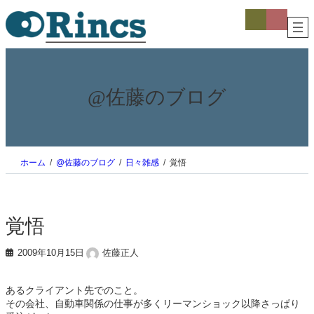
内
ア
ア
イ
イ
容
コ
コ
を
ン
ン
ス
リ
リ
ン
ン
キ
ク
ク
ッ
プ
@佐藤のブログ
ホーム
@佐藤のブログ
日々雑感
覚悟
覚悟
2009年10月15日
佐藤正人
あるクライアント先でのこと。
その会社、自動車関係の仕事が多くリーマンショック以降さっぱり