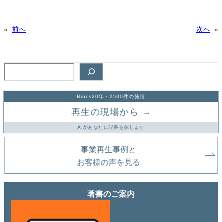
«
前へ
次へ
»
検
索
Rincs20年・2500件の発信
再生の現場から
→
AIがあなたに記事を探します
事業再生事例と
お客様の声を見る
著書のご案内