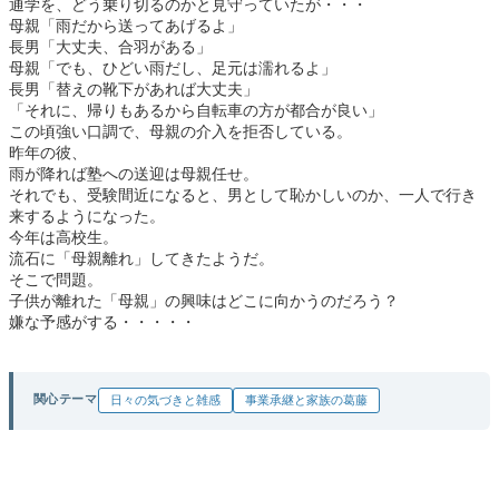
通学を、どう乗り切るのかと見守っていたが・・・
母親「雨だから送ってあげるよ」
長男「大丈夫、合羽がある」
母親「でも、ひどい雨だし、足元は濡れるよ」
長男「替えの靴下があれば大丈夫」
「それに、帰りもあるから自転車の方が都合が良い」
この頃強い口調で、母親の介入を拒否している。
昨年の彼、
雨が降れば塾への送迎は母親任せ。
それでも、受験間近になると、男として恥かしいのか、一人で行き
来するようになった。
今年は高校生。
流石に「母親離れ」してきたようだ。
そこで問題。
子供が離れた「母親」の興味はどこに向かうのだろう？
嫌な予感がする・・・・・
関心テーマ
日々の気づきと雑感
事業承継と家族の葛藤