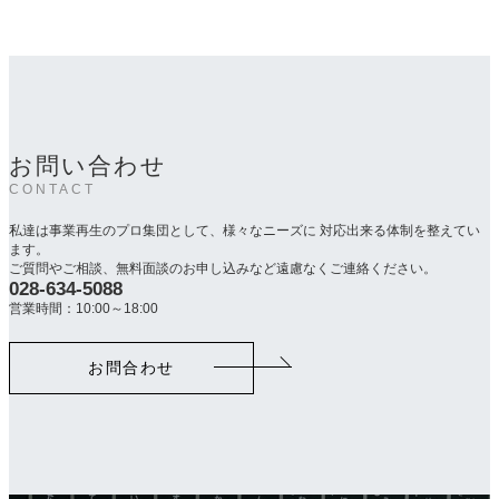
お問い合わせ
CONTACT
私達は事業再生のプロ集団として、様々なニーズに 対応出来る体制を整えてい
ます。
ご質問やご相談、無料面談のお申し込みなど遠慮なくご連絡ください。
028-634-5088
カ
ラ
営業時間：10:00～18:00
ム
リ
お問合わせ
ン
ク