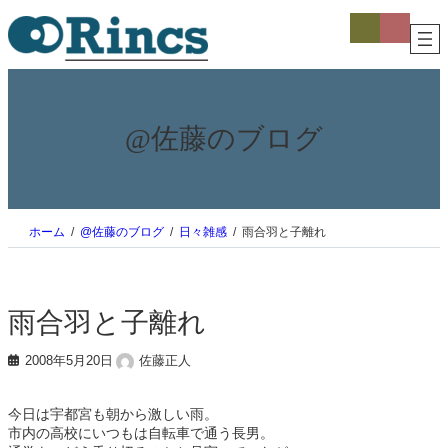
内
ア
ア
イ
イ
容
コ
コ
を
ン
ン
ス
リ
リ
ン
ン
キ
ク
ク
ッ
プ
@佐藤のブログ
ホーム
@佐藤のブログ
日々雑感
雨合羽と子離れ
雨合羽と子離れ
2008年5月20日
佐藤正人
今日は宇都宮も朝から激しい雨。
市内の高校にいつもは自転車で通う長男。