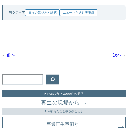
関心テーマ
日々の気づきと雑感
ニュースと経営者視点
«
前へ
次へ
»
検
索
Rincs20年・2500件の発信
再生の現場から
→
AIがあなたに記事を探します
事業再生事例と