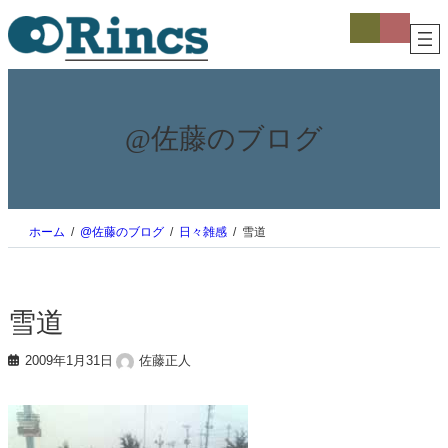
内
ア
ア
イ
イ
容
コ
コ
を
ン
ン
ス
リ
リ
ン
ン
キ
ク
ク
ッ
プ
@佐藤のブログ
ホーム
@佐藤のブログ
日々雑感
雪道
雪道
2009年1月31日
佐藤正人