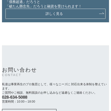
「債務超過」だろうと
「破たん懸念先」だろうと融資を受けられます！
詳しく見る
お問い合わせ
CONTACT
私達は事業再生のプロ集団として、様々なニーズに 対応出来る体制を整えてい
ます。
ご質問やご相談、無料面談のお申し込みなど遠慮なくご連絡ください。
028-634-5088
カ
ラ
営業時間：10:00～18:00
ム
リ