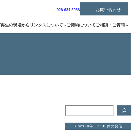
ア
お問い合わせ
グ
028-634-5088
イ
ル
コ
ー
ン
声
再生の現場から
リンクスについて
ご契約について
ご相談・ご質問
リ
プ
ン
リ
ク
ン
ク
検
索
Rincs20年・2500件の発信