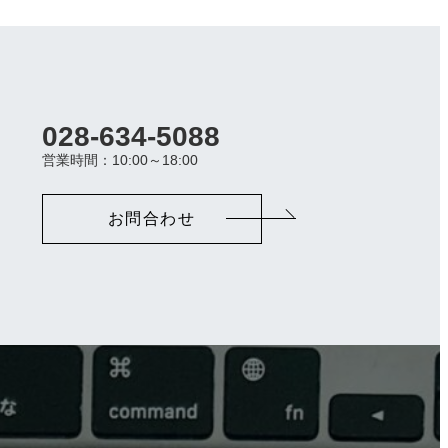
028-634-5088
カ
ラ
営業時間：10:00～18:00
ム
リ
ン
お問合わせ
ク