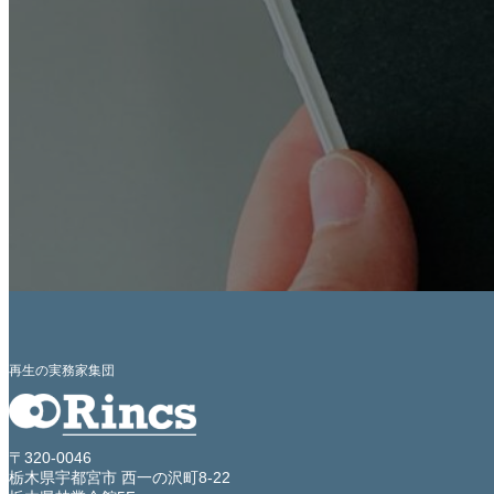
再生の実務家集団
〒320-0046
栃木県宇都宮市 西一の沢町8-22