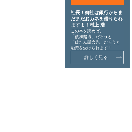
社長！御社は銀行からま
だまだおカネを借りられ
ますよ！村上 浩
この本を読めば、
「債務超過」だろうと
「破たん懸念先」だろうと
融資を受けられます！
詳しく見る