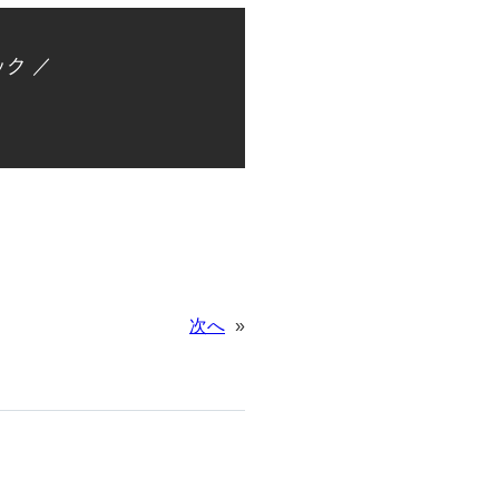
ク ／
次へ
»