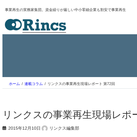
内
事業再生の実務家集団。資金繰りが厳しい中小零細企業も割安で事業再生
容
を
ス
キ
ッ
プ
ホーム
連載コラム
リンクスの事業再生現場レポート 第72回
リンクスの事業再生現場レポー
2015年12月10日
リンクス編集部