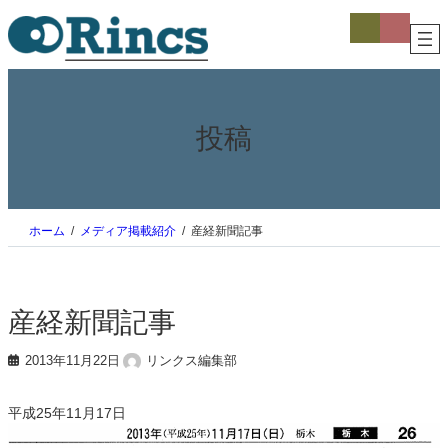
内
ア
ア
イ
イ
容
コ
コ
を
ン
ン
ス
リ
リ
ン
ン
キ
ク
ク
ッ
プ
投稿
ホーム
メディア掲載紹介
産経新聞記事
産経新聞記事
2013年11月22日
リンクス編集部
平成25年11月17日