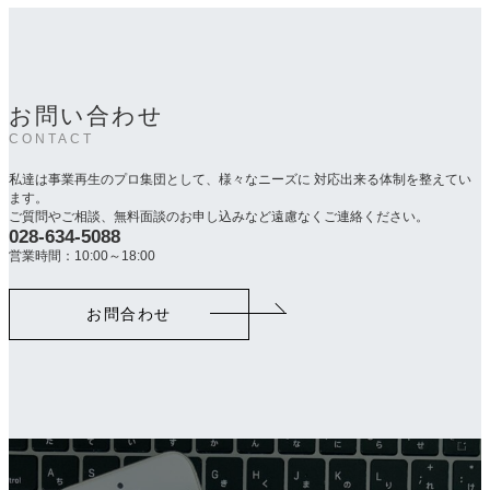
お問い合わせ
CONTACT
私達は事業再生のプロ集団として、様々なニーズに 対応出来る体制を整えてい
ます。
ご質問やご相談、無料面談のお申し込みなど遠慮なくご連絡ください。
028-634-5088
カ
ラ
営業時間：10:00～18:00
ム
リ
お問合わせ
ン
ク