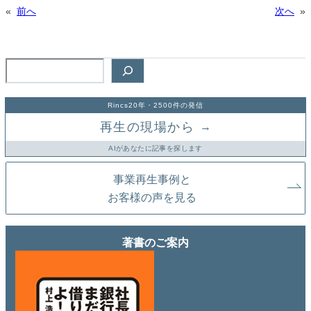
«
前へ
次へ
»
検
索
Rincs20年・2500件の発信
再生の現場から
→
AIがあなたに記事を探します
事業再生事例と
お客様の声を見る
著書のご案内