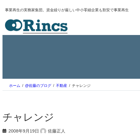
内
事業再生の実務家集団。資金繰りが厳しい中小零細企業も割安で事業再生
容
を
ス
キ
ッ
プ
ホーム
@佐藤のブログ
不動産
チャレンジ
チャレンジ
2008年9月19日
佐藤正人