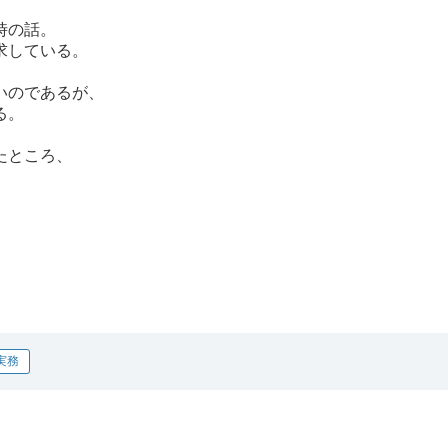
時の話。
求している。
いのであるが、
る。
たところ、
実務