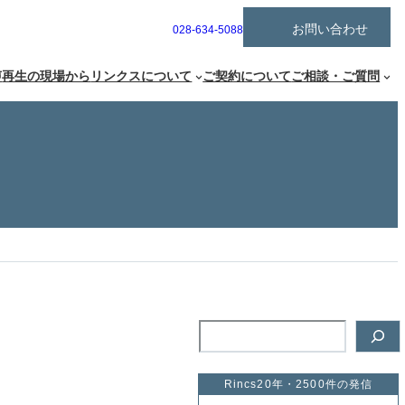
ア
お問い合わせ
グ
028-634-5088
イ
ル
コ
ー
ン
声
再生の現場から
リンクスについて
ご契約について
ご相談・ご質問
リ
プ
ン
リ
ク
ン
ク
検
索
Rincs20年・2500件の発信