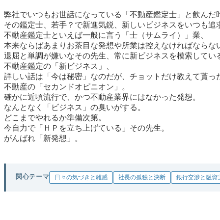
弊社でいつもお世話になっている「不動産鑑定士」と飲んだ
その鑑定士、若手？で新進気鋭、新しいビジネスをいつも追
不動産鑑定士といえば一般に言う「士（サムライ）」業、
本来ならばあまりお茶目な発想や所業は控えなければならな
退屈と単調が嫌いなその先生、常に新ビジネスを模索してい
不動産鑑定の「新ビジネス」、
詳しい話は「今は秘密」なのだが、チョットだけ教えて貰っ
不動産の「セカンドオピニオン」。
確かに近頃流行で、かつ不動産業界にはなかった発想。
なんとなく「ビジネス」の臭いがする。
どこまでやれるか準備次第。
今自力で「ＨＰを立ち上げている」その先生。
がんばれ「新発想」。
関心テーマ
日々の気づきと雑感
社長の孤独と決断
銀行交渉と融資