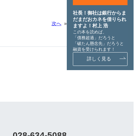
社長！御社は銀行からま
だまだおカネを借りられ
次へ
»
ますよ！村上 浩
この本を読めば、
「債務超過」だろうと
「破たん懸念先」だろうと
融資を受けられます！
詳しく見る
028-634-5088
カ