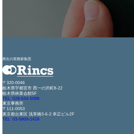
再生の実務家集団
〒320-0046
栃木県宇都宮市 西一の沢町8-22
栃木県林業会館5F
TEL: 028-634-5088
東京事務所
〒111-0053
東京都台東区 浅草橋3-6-2 幸正ビル2F
TEL: 03-5809-2426