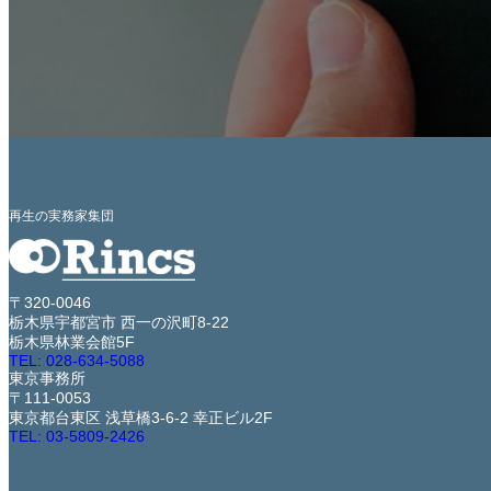
再生の実務家集団
〒320-0046
栃木県宇都宮市 西一の沢町8-22
栃木県林業会館5F
TEL: 028-634-5088
東京事務所
〒111-0053
東京都台東区 浅草橋3-6-2 幸正ビル2F
TEL: 03-5809-2426