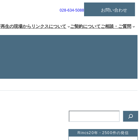
ア
お問い合わせ
グ
028-634-5088
イ
ル
コ
ー
ン
声
再生の現場から
リンクスについて
ご契約について
ご相談・ご質問
リ
プ
ン
リ
ク
ン
ク
検
索
Rincs20年・2500件の発信