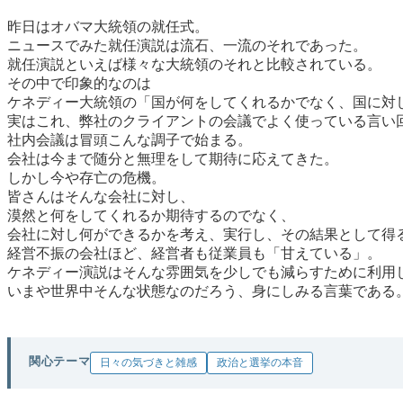
昨日はオバマ大統領の就任式。
ニュースでみた就任演説は流石、一流のそれであった。
就任演説といえば様々な大統領のそれと比較されている。
その中で印象的なのは
ケネディー大統領の「国が何をしてくれるかでなく、国に対
実はこれ、弊社のクライアントの会議でよく使っている言い
社内会議は冒頭こんな調子で始まる。
会社は今まで随分と無理をして期待に応えてきた。
しかし今や存亡の危機。
皆さんはそんな会社に対し、
漠然と何をしてくれるか期待するのでなく、
会社に対し何ができるかを考え、実行し、その結果として得
経営不振の会社ほど、経営者も従業員も「甘えている」。
ケネディー演説はそんな雰囲気を少しでも減らすために利用
いまや世界中そんな状態なのだろう、身にしみる言葉である
関心テーマ
日々の気づきと雑感
政治と選挙の本音