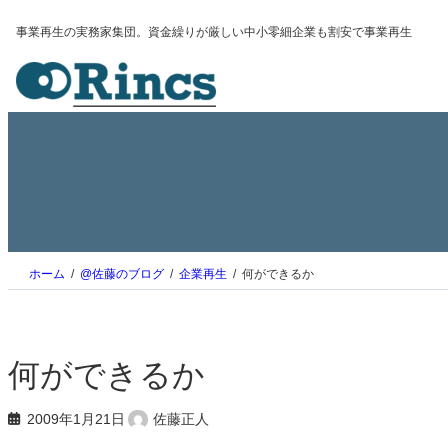
内
事業再生の実務家集団。資金繰りが厳しい中小零細企業も割安で事業再生
容
を
ス
キ
ッ
プ
ホーム
@佐藤のブログ
企業再生
何ができるか
何ができるか
2009年1月21日
佐藤正人