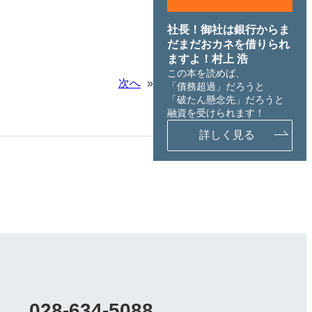
社長！御社は銀行からま
だまだおカネを借りられ
ますよ！村上 浩
この本を読めば、
次へ
»
「債務超過」だろうと
「破たん懸念先」だろうと
融資を受けられます！
詳しく見る
028-634-5088
カ