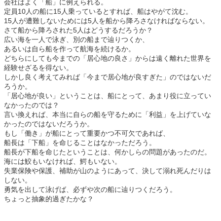
会社はよく「船」に例えられる。
定員10人の船に15人乗っているとすれば、船はやがて沈む。
15人が遭難しないためには5人を船から降ろさなければならない。
さて船から降ろされた5人はどうするだろうか？
広い海を一人で泳ぎ、別の船まで辿りつくか、
あるいは自ら船を作って航海を続けるか。
どちらにしても今までの「居心地の良さ」からは遠く離れた世界を
経験せざるを得ない。
しかし良く考えてみれば「今まで居心地が良すぎた」のではないだ
ろうか。
「居心地が良い」ということは、船にとって、あまり役に立ってい
なかったのでは？
言い換えれば、本当に自らの船を守るために「利益」を上げていな
かったのではないだろうか。
もし「働き」が船にとって重要かつ不可欠であれば、
船長は「下船」を命じることはなかっただろう。
船長が下船を命じたということは、何かしらの問題があったのだ。
海には鮫もいなければ、鰐もいない。
失業保険や保護、補助が山のようにあって、決して溺れ死んだりは
しない。
勇気を出して泳げば、必ずや次の船に辿りつくだろう。
ちょっと抽象的過ぎたかな？