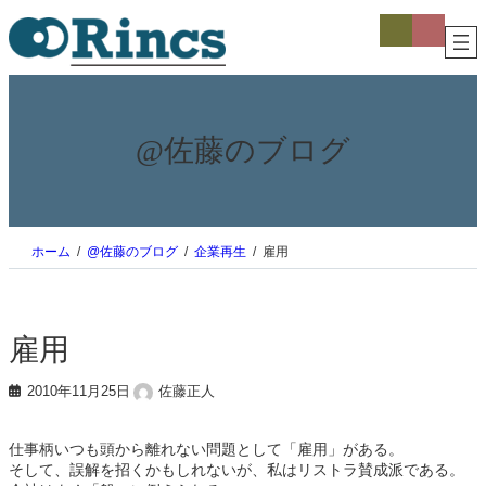
内
ア
ア
イ
イ
容
コ
コ
を
ン
ン
ス
リ
リ
ン
ン
キ
ク
ク
ッ
プ
@佐藤のブログ
ホーム
@佐藤のブログ
企業再生
雇用
雇用
2010年11月25日
佐藤正人
仕事柄いつも頭から離れない問題として「雇用」がある。
そして、誤解を招くかもしれないが、私はリストラ賛成派である。