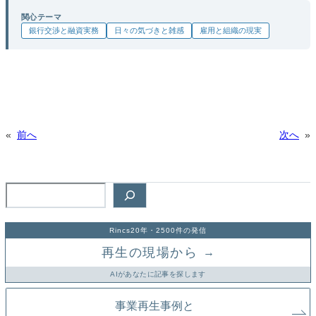
関心テーマ
銀行交渉と融資実務
日々の気づきと雑感
雇用と組織の現実
«
前へ
次へ
»
検
索
Rincs20年・2500件の発信
再生の現場から
→
AIがあなたに記事を探します
事業再生事例と