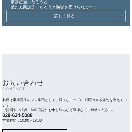
「債務超過」だろうと
「破たん懸念先」だろうと融資を受けられます！
詳しく見る
お問い合わせ
CONTACT
私達は事業再生のプロ集団として、様々なニーズに 対応出来る体制を整えてい
ます。
ご質問やご相談、無料面談のお申し込みなど遠慮なくご連絡ください。
028-634-5088
カ
ラ
営業時間：10:00～18:00
ム
リ