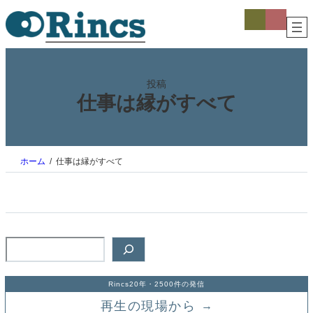
内
ア
ア
イ
イ
容
コ
コ
を
ン
ン
ス
リ
リ
ン
ン
キ
ク
ク
ッ
投稿
プ
仕事は縁がすべて
ホーム
仕事は縁がすべて
検
索
Rincs20年・2500件の発信
再生の現場から
→