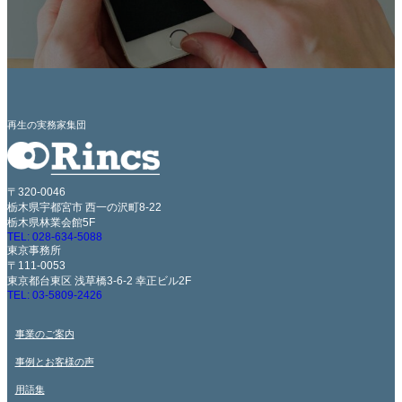
再生の実務家集団
〒320-0046
栃木県宇都宮市 西一の沢町8-22
栃木県林業会館5F
TEL: 028-634-5088
東京事務所
〒111-0053
東京都台東区 浅草橋3-6-2 幸正ビル2F
TEL: 03-5809-2426
事業のご案内
事例とお客様の声
用語集