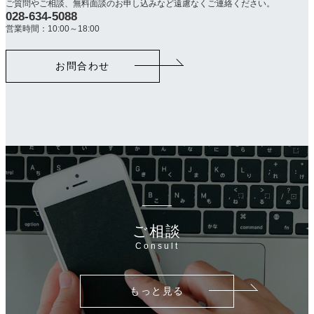
ご質問やご相談、無料面談のお申し込みなど遠慮なくご連絡ください。
028-634-5088
カ
ラ
営業時間：10:00～18:00
ム
リ
お問合わせ
ン
ク
ご相談
Consult
もっと見る