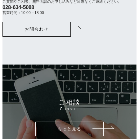
ご質問やご相談、無料面談のお申し込みなど遠慮なくご連絡ください。
028-634-5088
カ
ラ
営業時間：10:00～18:00
ム
リ
お問合わせ
ン
ク
ご相談
Consult
もっと見る