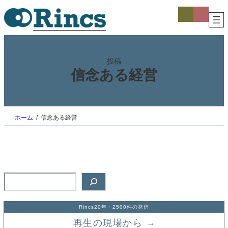
内
ア
ア
イ
イ
容
コ
コ
を
ン
ン
ス
リ
リ
ン
ン
キ
ク
ク
ッ
投稿
プ
信念ある経営
ホーム
信念ある経営
検
索
Rincs20年・2500件の発信
再生の現場から
→