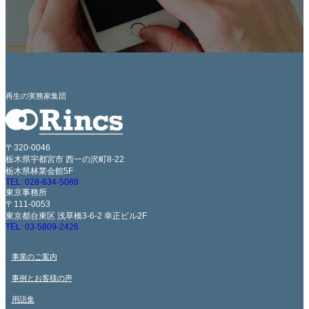
再生の実務家集団
〒320-0046
栃木県宇都宮市 西一の沢町8-22
栃木県林業会館5F
TEL: 028-634-5088
東京事務所
〒111-0053
東京都台東区 浅草橋3-6-2 幸正ビル2F
TEL: 03-5809-2426
事業のご案内
事例とお客様の声
用語集