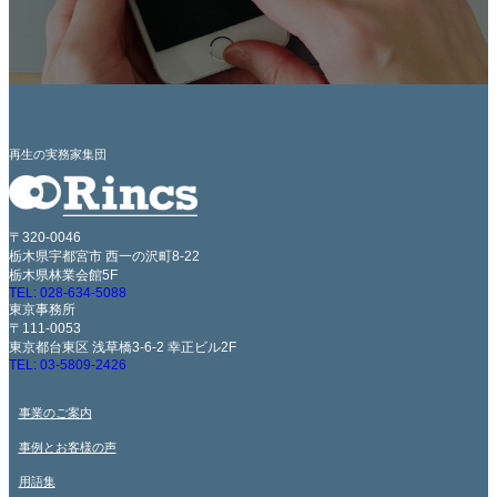
再生の実務家集団
〒320-0046
栃木県宇都宮市 西一の沢町8-22
栃木県林業会館5F
TEL: 028-634-5088
東京事務所
〒111-0053
東京都台東区 浅草橋3-6-2 幸正ビル2F
TEL: 03-5809-2426
事業のご案内
事例とお客様の声
用語集