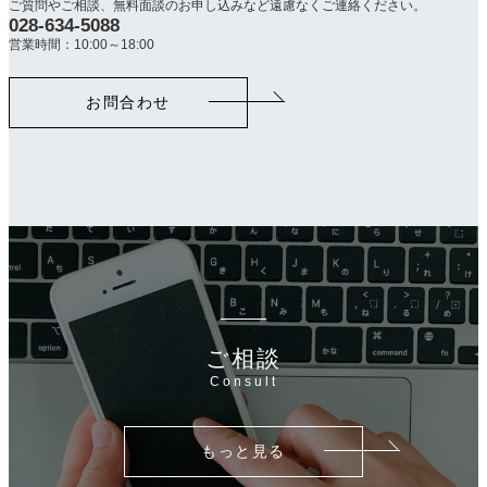
ご質問やご相談、無料面談のお申し込みなど遠慮なくご連絡ください。
028-634-5088
カ
ラ
営業時間：10:00～18:00
ム
リ
お問合わせ
ン
ク
ご相談
Consult
もっと見る