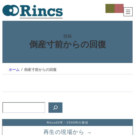
内
ア
ア
イ
イ
容
コ
コ
を
ン
ン
ス
リ
リ
ン
ン
キ
ク
ク
ッ
投稿
プ
倒産寸前からの回復
ホーム
倒産寸前からの回復
検
索
Rincs20年・2500件の発信
再生の現場から
→