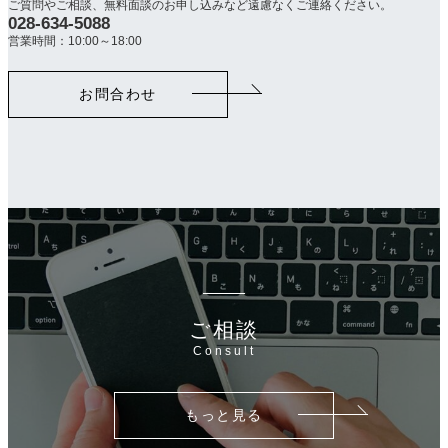
ご質問やご相談、無料面談のお申し込みなど遠慮なくご連絡ください。
028-634-5088
カ
ラ
営業時間：10:00～18:00
ム
リ
お問合わせ
ン
ク
ご相談
Consult
もっと見る