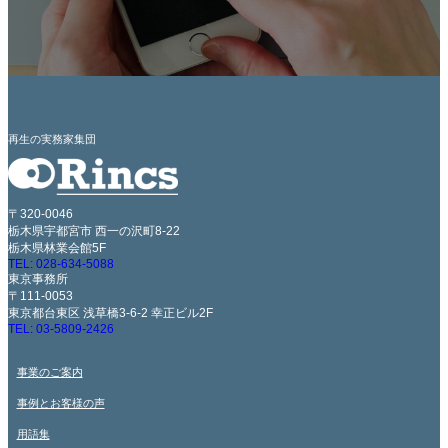
再生の実務家集団
〒320-0046
栃木県宇都宮市 西一の沢町8-22
栃木県林業会館5F
TEL: 028-634-5088
東京事務所
〒111-0053
東京都台東区 浅草橋3-6-2 幸正ビル2F
TEL: 03-5809-2426
事業のご案内
事例とお客様の声
用語集