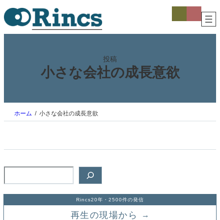
内
ア
ア
イ
イ
容
コ
コ
を
ン
ン
ス
リ
リ
ン
ン
キ
ク
ク
ッ
投稿
プ
小さな会社の成長意欲
ホーム
小さな会社の成長意欲
検
索
Rincs20年・2500件の発信
再生の現場から
→