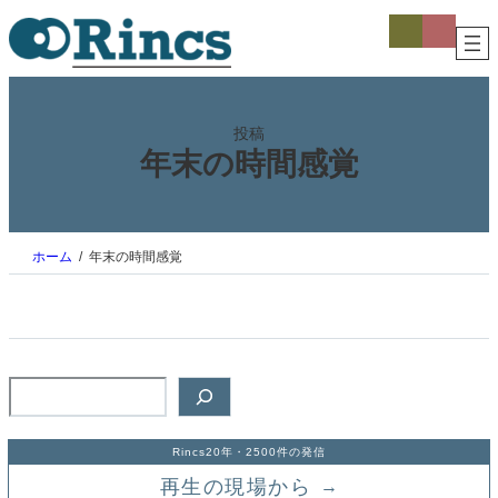
内
ア
ア
イ
イ
容
コ
コ
を
ン
ン
ス
リ
リ
ン
ン
キ
ク
ク
ッ
投稿
プ
年末の時間感覚
ホーム
年末の時間感覚
検
索
Rincs20年・2500件の発信
再生の現場から
→