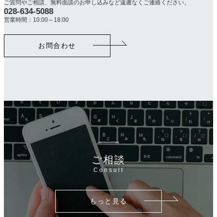
ご質問やご相談、無料面談のお申し込みなど遠慮なくご連絡ください。
028-634-5088
カ
ラ
営業時間：10:00～18:00
ム
リ
お問合わせ
ン
ク
ご相談
Consult
もっと見る