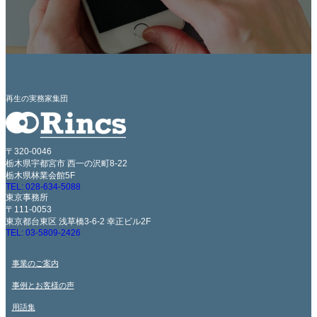
再生の実務家集団
〒320-0046
栃木県宇都宮市 西一の沢町8-22
栃木県林業会館5F
TEL: 028-634-5088
東京事務所
〒111-0053
東京都台東区 浅草橋3-6-2 幸正ビル2F
TEL: 03-5809-2426
事業のご案内
事例とお客様の声
用語集