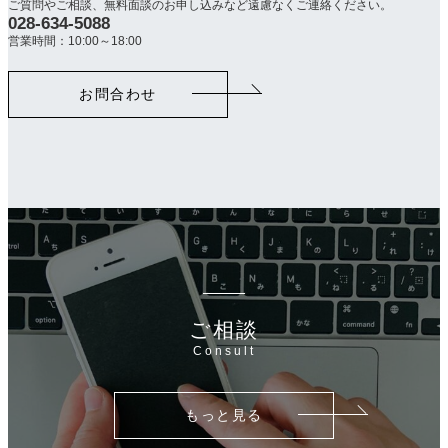
ご質問やご相談、無料面談のお申し込みなど遠慮なくご連絡ください。
028-634-5088
カ
ラ
営業時間：10:00～18:00
ム
リ
お問合わせ
ン
ク
ご相談
Consult
もっと見る