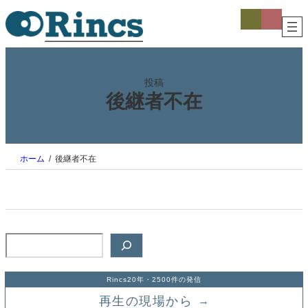
内
ア
ア
イ
イ
容
コ
コ
を
ン
ン
ス
リ
リ
ン
ン
キ
ク
ク
ッ
投稿
プ
後継者不在
ホーム
後継者不在
検
索
Rincs20年・2500件の発信
再生の現場から
→