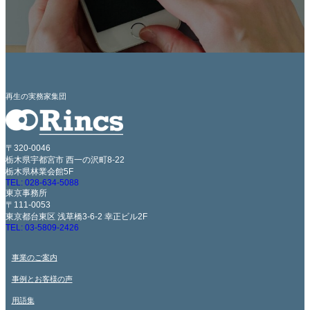
再生の実務家集団
〒320-0046
栃木県宇都宮市 西一の沢町8-22
栃木県林業会館5F
TEL: 028-634-5088
東京事務所
〒111-0053
東京都台東区 浅草橋3-6-2 幸正ビル2F
TEL: 03-5809-2426
事業のご案内
事例とお客様の声
用語集