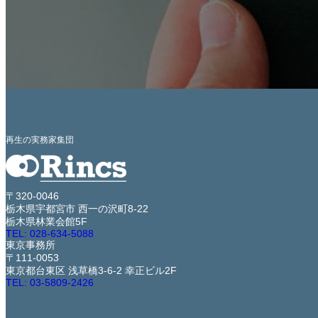
再生の実務家集団
〒320-0046
栃木県宇都宮市 西一の沢町8-22
栃木県林業会館5F
TEL: 028-634-5088
東京事務所
〒111-0053
東京都台東区 浅草橋3-6-2 幸正ビル2F
TEL: 03-5809-2426