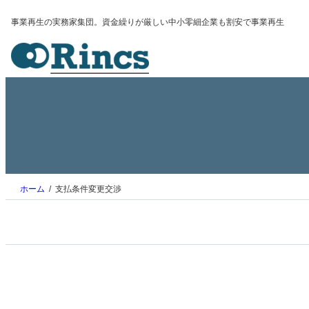
内
事業再生の実務家集団。資金繰りが厳しい中小零細企業も割安で事業再生
容
を
ス
キ
ッ
プ
ホーム
支払条件変更交渉