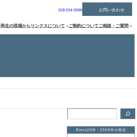
ア
お問い合わせ
グ
028-634-5088
イ
ル
コ
ー
ン
声
再生の現場から
リンクスについて
ご契約について
ご相談・ご質問
リ
プ
ン
リ
ク
ン
ク
検
索
Rincs20年・2500件の発信