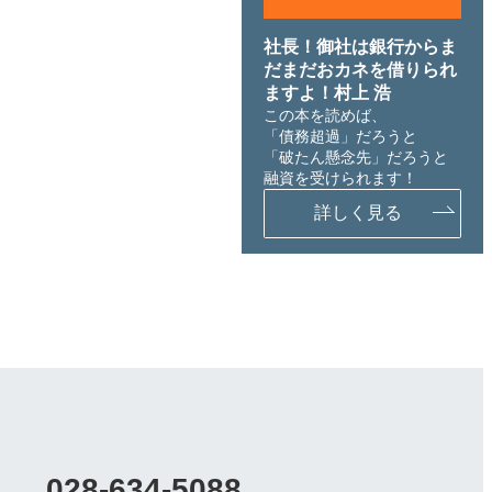
社長！御社は銀行からま
だまだおカネを借りられ
ますよ！村上 浩
この本を読めば、
「債務超過」だろうと
「破たん懸念先」だろうと
融資を受けられます！
詳しく見る
028-634-5088
カ