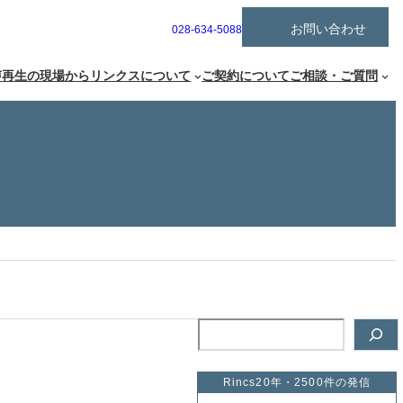
ア
お問い合わせ
グ
028-634-5088
イ
ル
コ
ー
ン
声
再生の現場から
リンクスについて
ご契約について
ご相談・ご質問
リ
プ
ン
リ
ク
ン
ク
検
索
Rincs20年・2500件の発信