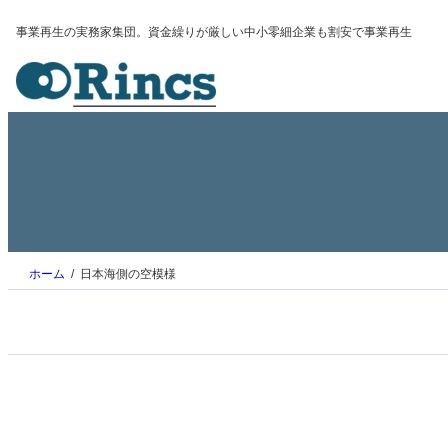
内
事業再生の実務家集団。資金繰りが厳しい中小零細企業も割安で事業再生
容
を
ス
キ
ッ
プ
ホーム
日本海側の空模様