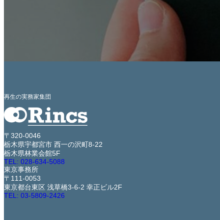
再生の実務家集団
〒320-0046
栃木県宇都宮市 西一の沢町8-22
栃木県林業会館5F
TEL: 028-634-5088
東京事務所
〒111-0053
東京都台東区 浅草橋3-6-2 幸正ビル2F
TEL: 03-5809-2426