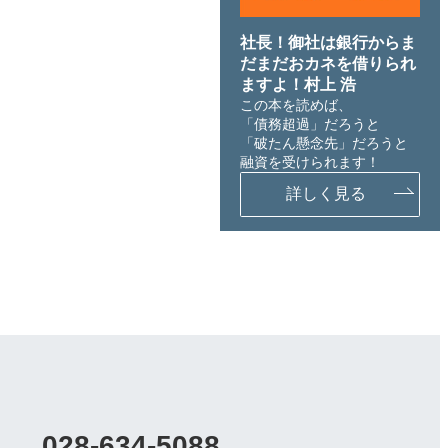
社長！御社は銀行からま
だまだおカネを借りられ
ますよ！村上 浩
この本を読めば、
「債務超過」だろうと
「破たん懸念先」だろうと
融資を受けられます！
詳しく見る
028-634-5088
カ