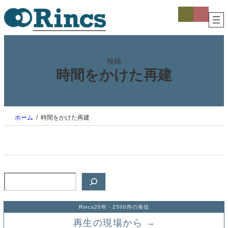
内
ア
ア
イ
イ
容
コ
コ
を
ン
ン
ス
リ
リ
ン
ン
キ
ク
ク
ッ
投稿
プ
時間をかけた再建
ホーム
時間をかけた再建
検
索
Rincs20年・2500件の発信
再生の現場から
→