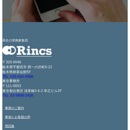
再生の実務家集団
〒320-0046
栃木県宇都宮市 西一の沢町8-22
栃木県林業会館5F
TEL: 028-634-5088
東京事務所
〒111-0053
東京都台東区 浅草橋3-6-2 幸正ビル2F
TEL: 03-5809-2426
事業のご案内
事例とお客様の声
用語集