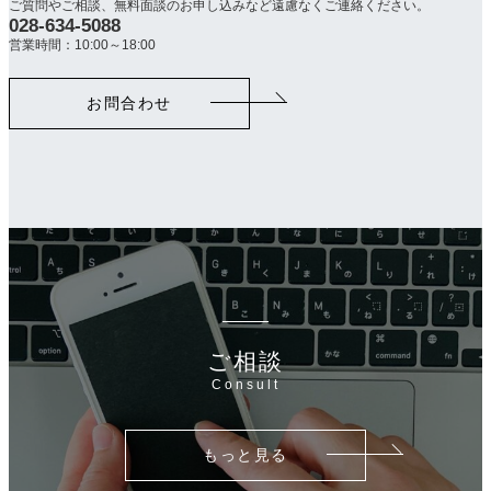
ご質問やご相談、無料面談のお申し込みなど遠慮なくご連絡ください。
028-634-5088
カ
ラ
営業時間：10:00～18:00
ム
リ
お問合わせ
ン
ク
ご相談
Consult
もっと見る