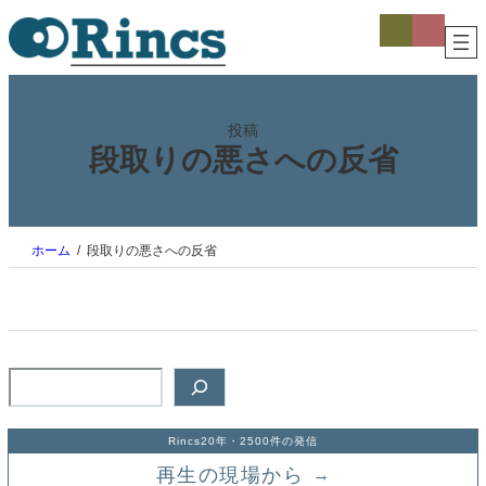
内
ア
ア
イ
イ
容
コ
コ
を
ン
ン
ス
リ
リ
ン
ン
キ
ク
ク
ッ
投稿
プ
段取りの悪さへの反省
ホーム
段取りの悪さへの反省
検
索
Rincs20年・2500件の発信
再生の現場から
→