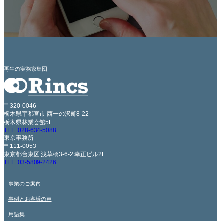
再生の実務家集団
〒320-0046
栃木県宇都宮市 西一の沢町8-22
栃木県林業会館5F
TEL: 028-634-5088
東京事務所
〒111-0053
東京都台東区 浅草橋3-6-2 幸正ビル2F
TEL: 03-5809-2426
事業のご案内
事例とお客様の声
用語集