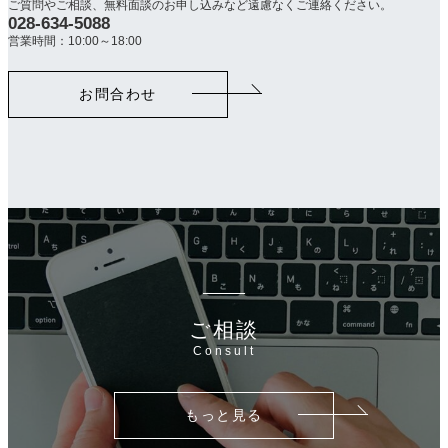
ご質問やご相談、無料面談のお申し込みなど遠慮なくご連絡ください。
028-634-5088
カ
ラ
営業時間：10:00～18:00
ム
リ
お問合わせ
ン
ク
ご相談
Consult
もっと見る