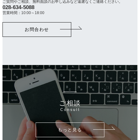
ご質問やご相談、無料面談のお申し込みなど遠慮なくご連絡ください。
028-634-5088
カ
ラ
営業時間：10:00～18:00
ム
リ
お問合わせ
ン
ク
ご相談
Consult
もっと見る