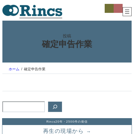
内
ア
ア
イ
イ
容
コ
コ
を
ン
ン
ス
リ
リ
ン
ン
キ
ク
ク
ッ
投稿
プ
確定申告作業
ホーム
確定申告作業
検
索
Rincs20年・2500件の発信
再生の現場から
→