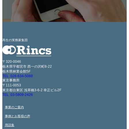
再生の実務家集団
〒320-0046
栃木県宇都宮市 西一の沢町8-22
栃木県林業会館5F
TEL: 028-634-5088
東京事務所
〒111-0053
東京都台東区 浅草橋3-6-2 幸正ビル2F
TEL: 03-5809-2426
事業のご案内
事例とお客様の声
用語集