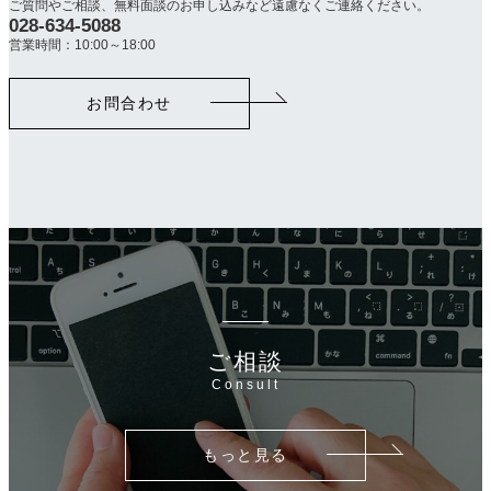
ご質問やご相談、無料面談のお申し込みなど遠慮なくご連絡ください。
028-634-5088
カ
ラ
営業時間：10:00～18:00
ム
リ
お問合わせ
ン
ク
ご相談
Consult
もっと見る