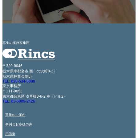
再生の実務家集団
〒320-0046
栃木県宇都宮市 西一の沢町8-22
栃木県林業会館5F
TEL: 028-634-5088
東京事務所
〒111-0053
東京都台東区 浅草橋3-6-2 幸正ビル2F
TEL: 03-5809-2426
事業のご案内
事例とお客様の声
用語集