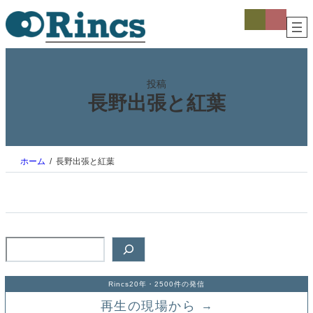
内
ア
ア
イ
イ
容
コ
コ
を
ン
ン
ス
リ
リ
ン
ン
キ
ク
ク
ッ
投稿
プ
長野出張と紅葉
ホーム
長野出張と紅葉
検
索
Rincs20年・2500件の発信
再生の現場から
→