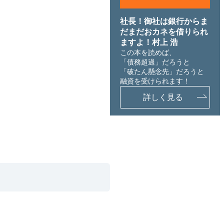
社長！御社は銀行からま
だまだおカネを借りられ
ますよ！村上 浩
この本を読めば、
「債務超過」だろうと
「破たん懸念先」だろうと
融資を受けられます！
詳しく見る