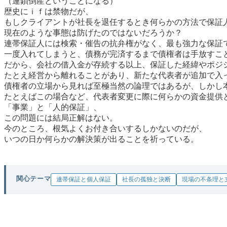
（連鎖倒産ということになる）
歴史にｉｆは禁物だが、
もしクライアントが社長を退任するとき何らかの方法で保証
現在のような事態は防げたのではないだろうか？
連帯保証人には検索・催告の抗弁権がなく、最も強力な保証
一度入れてしまうと、債務が完済するまで債権者は手放すこ
だから、会社の借入金が存続する以上、保証した経緯やポジ
たとえ経営から離れることがあり、新たな代表者が追加で入
債権者の立場から見れば至極当然の論理ではあるが、しかし
たとえばこの場合など、代表者変更に際に何らかの資金提供
「事業」と「人的保証」、
この問題には結局正解はない。
今のところ、根気よくお付き合いするしかないのだが、
いつの日か何らかの解決策が出ることを祈っている。
関心テーマ
連帯保証と個人保証
社長の孤独と決断
現場の不条理と