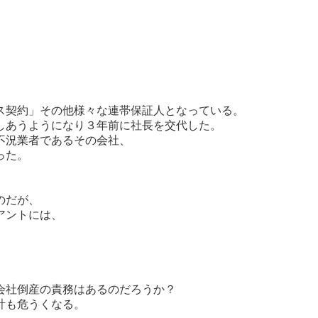
ス契約」その他様々な連帯保証人となっている。
しあうようになり３年前に社長を交代した。
不況業者であるその会社、
った。
のだが、
アントには、
会社倒産の責務はあるのだろうか？
計も危うくなる。