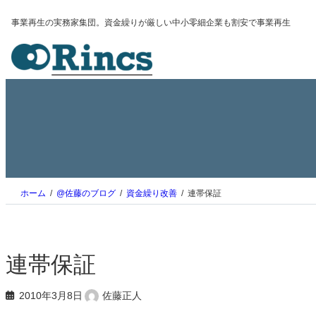
内
事業再生の実務家集団。資金繰りが厳しい中小零細企業も割安で事業再生
容
を
ス
キ
ッ
プ
ホーム
@佐藤のブログ
資金繰り改善
連帯保証
連帯保証
2010年3月8日
佐藤正人