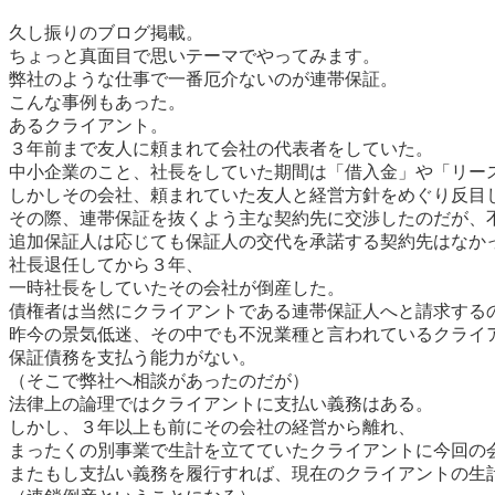
久し振りのブログ掲載。
ちょっと真面目で思いテーマでやってみます。
弊社のような仕事で一番厄介ないのが連帯保証。
こんな事例もあった。
あるクライアント。
３年前まで友人に頼まれて会社の代表者をしていた。
中小企業のこと、社長をしていた期間は「借入金」や「リー
しかしその会社、頼まれていた友人と経営方針をめぐり反目
その際、連帯保証を抜くよう主な契約先に交渉したのだが、
追加保証人は応じても保証人の交代を承諾する契約先はなか
社長退任してから３年、
一時社長をしていたその会社が倒産した。
債権者は当然にクライアントである連帯保証人へと請求する
昨今の景気低迷、その中でも不況業種と言われているクライ
保証債務を支払う能力がない。
（そこで弊社へ相談があったのだが）
法律上の論理ではクライアントに支払い義務はある。
しかし、３年以上も前にその会社の経営から離れ、
まったくの別事業で生計を立てていたクライアントに今回の
またもし支払い義務を履行すれば、現在のクライアントの生