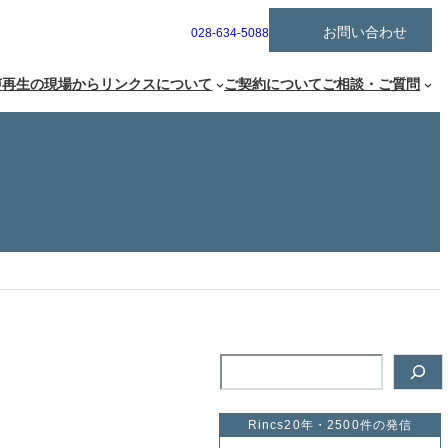
ア
お問い合わせ
グ
028-634-5088
イ
ル
コ
ー
ン
声
再生の現場から
リンクスについて
ご契約について
ご相談・ご質問
リ
プ
ン
リ
ク
ン
ク
検
索
Rincs20年・2500件の発信