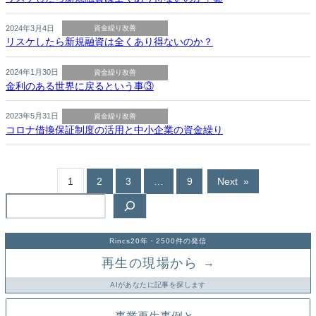
2024年3月4日
資金繰り改善
リスケしたら新規融資は全くあり得ないのか？
2024年1月30日
資金繰り改善
金利のある世界に戻るという事③
2023年5月31日
資金繰り改善
コロナ借換保証制度の活用と中小企業の資金繰り
1
2
3
…
9
Next
»
検
索
Rincs20年・2500件の発信
再生の現場から
→
AIがあなたに記事を探します