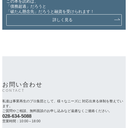
この本を読めば、
「債務超過」だろうと
「破たん懸念先」だろうと融資を受けられます！
詳しく見る
お問い合わせ
CONTACT
私達は事業再生のプロ集団として、様々なニーズに 対応出来る体制を整えてい
ます。
ご質問やご相談、無料面談のお申し込みなど遠慮なくご連絡ください。
028-634-5088
カ
ラ
営業時間：10:00～18:00
ム