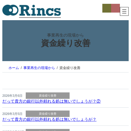
内
ア
ア
イ
イ
容
コ
コ
を
ン
ン
ス
リ
リ
ン
ン
キ
ク
ク
ッ
事業再生の現場から
プ
資金繰り改善
ホーム
事業再生の現場から
資金繰り改善
2026年3月6日
資金繰り改善
だって貴方の銀行以外頼れる処は無いでしょうが？②
2026年3月5日
資金繰り改善
だって貴方の銀行以外頼れる処は無いでしょうが？