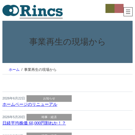
内
ア
ア
イ
イ
容
コ
コ
を
ン
ン
ス
リ
リ
ン
ン
キ
ク
ク
ッ
プ
事業再生の現場から
ホーム
事業再生の現場から
2026年6月22日
お知らせ
ホームページのリニューアル
2026年5月20日
時事・経済
日経平均株価 60,000円割れか！？