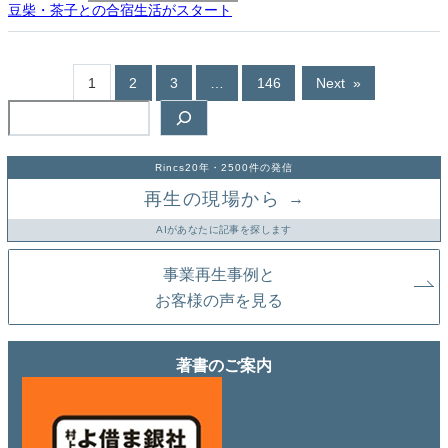
豆柴・茶子との合宿生活がスタート
1
2
3
…
146
Next
»
検
索
Rincs20年・2500件の発信
再生の現場から
→
AIがあなたに記事を探します
事業再生事例と
お客様の声を見る
著書のご案内