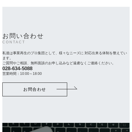
お問い合わせ
CONTACT
私達は事業再生のプロ集団として、様々なニーズに 対応出来る体制を整えてい
ます。
ご質問やご相談、無料面談のお申し込みなど遠慮なくご連絡ください。
028-634-5088
カ
ラ
営業時間：10:00～18:00
ム
リ
お問合わせ
ン
ク