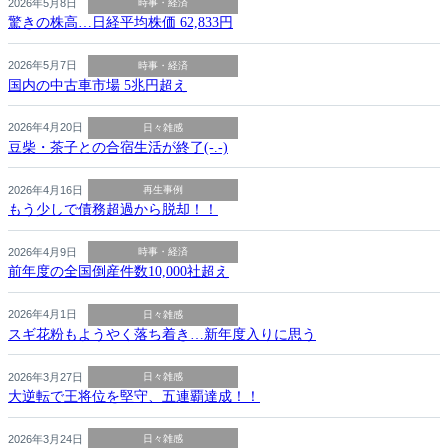
2026年5月8日
時事・経済
驚きの株高…日経平均株価 62,833円
2026年5月7日
時事・経済
国内の中古車市場 5兆円超え
2026年4月20日
日々雑感
豆柴・茶子との合宿生活が終了(-.-)
2026年4月16日
再生事例
もう少しで債務超過から脱却！！
2026年4月9日
時事・経済
前年度の全国倒産件数10,000社超え
2026年4月1日
日々雑感
スギ花粉もようやく落ち着き…新年度入りに思う
2026年3月27日
日々雑感
大逆転で王将位を堅守、五連覇達成！！
2026年3月24日
日々雑感