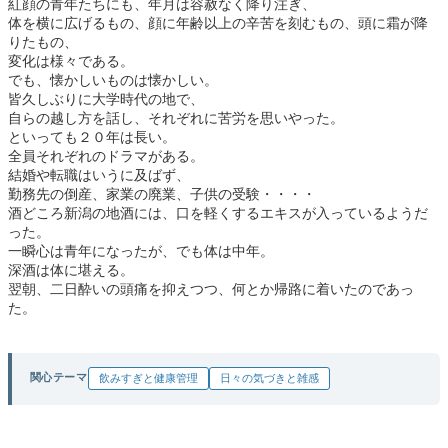
紅顔の青年たちにも、年月は容赦なく降り注ぎ、
体を横に広げるもの、顔に年齢以上の辛苦を刻むもの、頭に霜が降
りたもの、
変化は様々である。
でも、懐かしいものは懐かしい。
皆久しぶりに大学時代の地で、
自らの越し方を話し、それぞれに苦労を思いやった。
といっても２０年は長い。
全員それぞれのドラマがある。
結婚や転職はいうに及ばず、
勤務先の倒産、家業の廃業、子供の受験・・・・
酒どころ新潟の地酒には、口を軽くするエキスが入っているようだ
った。
一瞬心は青年になったが、でも体は中年。
深酒は体に堪える。
翌朝、二日酔いの頭痛を抑えつつ、何とか帰路に着いたのであっ
た。
関心テーマ
飲みすぎと健康管理
日々の気づきと雑感