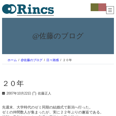
内
ア
ア
イ
イ
容
コ
コ
を
ン
ン
ス
リ
リ
ン
ン
キ
ク
ク
ッ
プ
@佐藤のブログ
ホーム
@佐藤のブログ
日々雑感
２０年
２０年
2007年10月22日
佐藤正人
先週末、大学時代のゼミ同期の結婚式で新潟へ行った。
ゼミの仲間数人が集まったが、実に２２年ぶりの邂逅である。