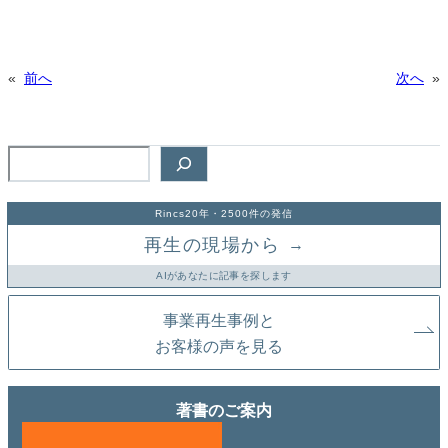
«
前へ
次へ
»
検
索
Rincs20年・2500件の発信
再生の現場から
→
AIがあなたに記事を探します
事業再生事例と
お客様の声を見る
著書のご案内