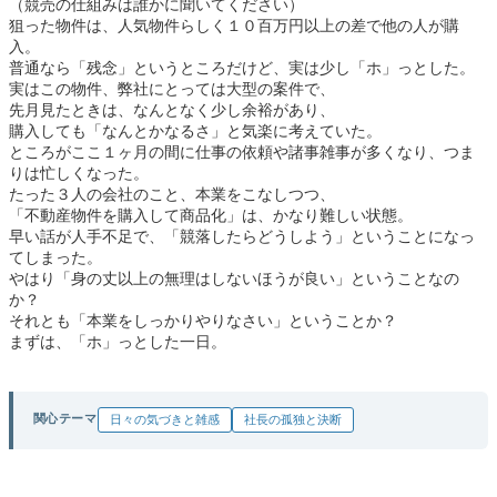
（競売の仕組みは誰かに聞いてください）
狙った物件は、人気物件らしく１０百万円以上の差で他の人が購
入。
普通なら「残念」というところだけど、実は少し「ホ」っとした。
実はこの物件、弊社にとっては大型の案件で、
先月見たときは、なんとなく少し余裕があり、
購入しても「なんとかなるさ」と気楽に考えていた。
ところがここ１ヶ月の間に仕事の依頼や諸事雑事が多くなり、つま
りは忙しくなった。
たった３人の会社のこと、本業をこなしつつ、
「不動産物件を購入して商品化」は、かなり難しい状態。
早い話が人手不足で、「競落したらどうしよう」ということになっ
てしまった。
やはり「身の丈以上の無理はしないほうが良い」ということなの
か？
それとも「本業をしっかりやりなさい」ということか？
まずは、「ホ」っとした一日。
関心テーマ
日々の気づきと雑感
社長の孤独と決断