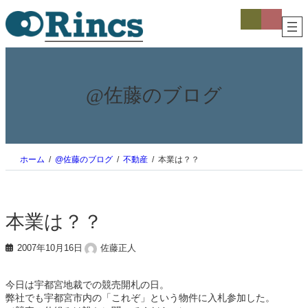
内
ア
ア
イ
イ
容
コ
コ
を
ン
ン
ス
リ
リ
ン
ン
キ
ク
ク
ッ
プ
@佐藤のブログ
ホーム
@佐藤のブログ
不動産
本業は？？
本業は？？
2007年10月16日
佐藤正人
今日は宇都宮地裁での競売開札の日。
弊社でも宇都宮市内の「これぞ」という物件に入札参加した。