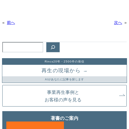
«
前へ
次へ
»
検
索
Rincs20年・2500件の発信
再生の現場から
→
AIがあなたに記事を探します
事業再生事例と
お客様の声を見る
著書のご案内