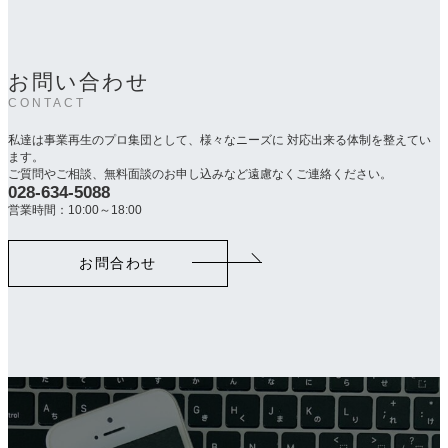
お問い合わせ
CONTACT
私達は事業再生のプロ集団として、様々なニーズに 対応出来る体制を整えてい
ます。
ご質問やご相談、無料面談のお申し込みなど遠慮なくご連絡ください。
028-634-5088
カ
ラ
営業時間：10:00～18:00
ム
リ
お問合わせ
ン
ク