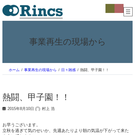
内
ア
ア
イ
イ
容
コ
コ
を
ン
ン
ス
リ
リ
ン
ン
キ
ク
ク
ッ
プ
事業再生の現場から
ホーム
事業再生の現場から
日々雑感
熱闘、甲子園！！
熱闘、甲子園！！
2015年8月10日
村上 浩
お早うございます。
立秋を過ぎて気のせいか、先週あたりより朝の気温が下がって来た