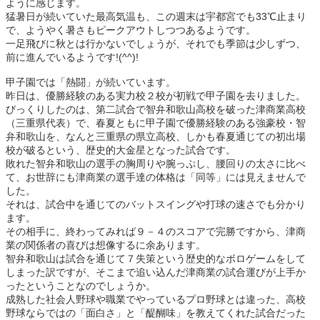
ように感じます。
猛暑日が続いていた最高気温も、この週末は宇都宮でも33℃止まり
で、ようやく暑さもピークアウトしつつあるようです。
一足飛びに秋とは行かないでしょうが、それでも季節は少しずつ、
前に進んでいるようです!(^^)!
甲子園では「熱闘」が続いています。
昨日は、優勝経験のある実力校２校が初戦で甲子園を去りました。
びっくりしたのは、第二試合で智弁和歌山高校を破った津商業高校
（三重県代表）で、春夏ともに甲子園で優勝経験のある強豪校・智
弁和歌山を、なんと三重県の県立高校、しかも春夏通じての初出場
校が破るという、歴史的大金星となった試合です。
敗れた智弁和歌山の選手の胸周りや腕っぷし、腰回りの太さに比べ
て、お世辞にも津商業の選手達の体格は「同等」には見えませんで
した。
それは、試合中を通じてのバットスイングや打球の速さでも分かり
ます。
その相手に、終わってみれば９－４のスコアで完勝ですから、津商
業の関係者の喜びは想像するに余あります。
智弁和歌山は試合を通じて７失策という歴史的なボロゲームをして
しまった訳ですが、そこまで追い込んだ津商業の試合運びが上手か
ったということなのでしょうか。
成熟した社会人野球や職業でやっているプロ野球とは違った、高校
野球ならではの「面白さ」と「醍醐味」を教えてくれた試合だった