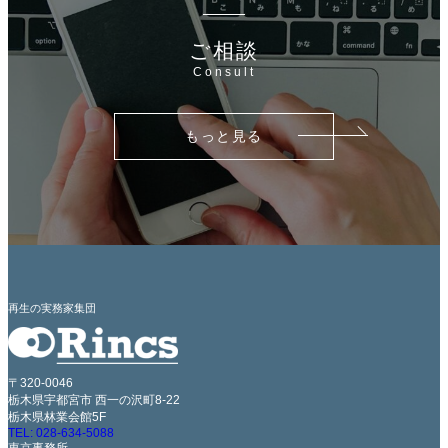
ご相談
Consult
もっと見る
再生の実務家集団
〒320-0046
栃木県宇都宮市 西一の沢町8-22
栃木県林業会館5F
TEL: 028-634-5088