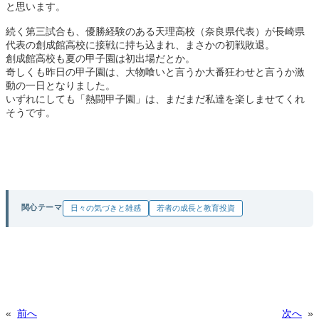
と思います。
続く第三試合も、優勝経験のある天理高校（奈良県代表）が長崎県
代表の創成館高校に接戦に持ち込まれ、まさかの初戦敗退。
創成館高校も夏の甲子園は初出場だとか。
奇しくも昨日の甲子園は、大物喰いと言うか大番狂わせと言うか激
動の一日となりました。
いずれにしても「熱闘甲子園」は、まだまだ私達を楽しませてくれ
そうです。
関心テーマ
日々の気づきと雑感
若者の成長と教育投資
«
前へ
次へ
»