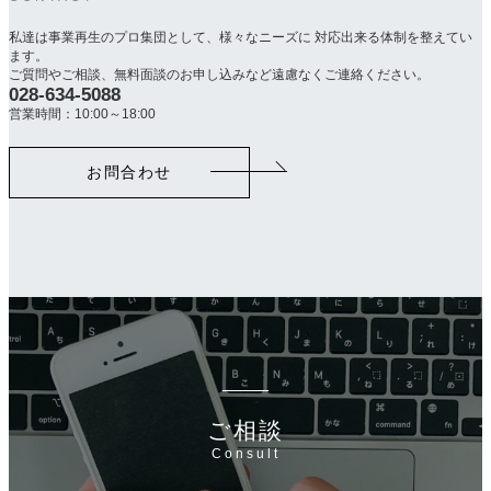
私達は事業再生のプロ集団として、様々なニーズに 対応出来る体制を整えてい
ます。
ご質問やご相談、無料面談のお申し込みなど遠慮なくご連絡ください。
028-634-5088
カ
ラ
営業時間：10:00～18:00
ム
リ
お問合わせ
ン
ク
ご相談
Consult