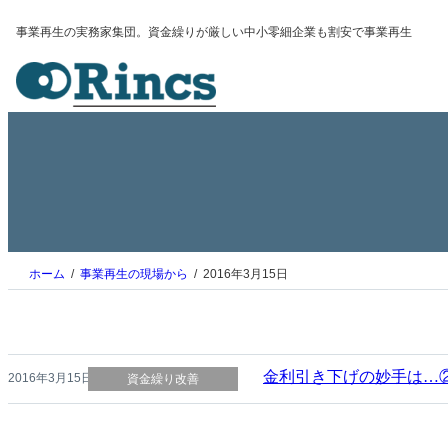
内
事業再生の実務家集団。資金繰りが厳しい中小零細企業も割安で事業再生
容
を
ス
キ
ッ
プ
ホーム
事業再生の現場から
2016年3月15日
金利引き下げの妙手は…
2016年3月15日
資金繰り改善