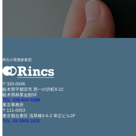
再生の実務家集団
〒320-0046
栃木県宇都宮市 西一の沢町8-22
栃木県林業会館5F
TEL: 028-634-5088
東京事務所
〒111-0053
東京都台東区 浅草橋3-6-2 幸正ビル2F
TEL: 03-5809-2426