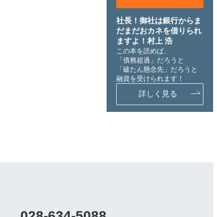
社長！御社は銀行からま
だまだおカネを借りられ
ますよ！村上 浩
この本を読めば、
「債務超過」だろうと
「破たん懸念先」だろうと
融資を受けられます！
詳しく見る
028-634-5088
カ