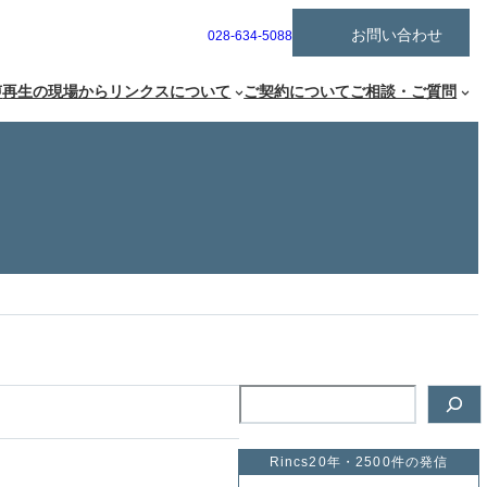
ア
お問い合わせ
グ
028-634-5088
イ
ル
コ
ー
ン
声
再生の現場から
リンクスについて
ご契約について
ご相談・ご質問
リ
プ
ン
リ
ク
ン
ク
検
索
Rincs20年・2500件の発信