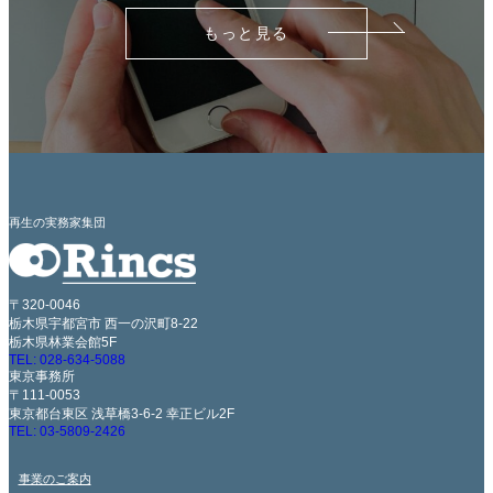
もっと見る
再生の実務家集団
〒320-0046
栃木県宇都宮市 西一の沢町8-22
栃木県林業会館5F
TEL: 028-634-5088
東京事務所
〒111-0053
東京都台東区 浅草橋3-6-2 幸正ビル2F
TEL: 03-5809-2426
事業のご案内