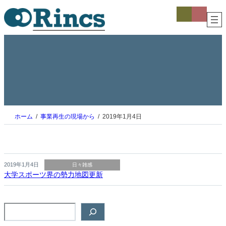
内
ア
ア
イ
イ
容
コ
コ
を
ン
ン
ス
リ
リ
ン
ン
キ
ク
ク
ッ
プ
ホーム
事業再生の現場から
2019年1月4日
2019年1月4日
日々雑感
大学スポーツ界の勢力地図更新
検
索