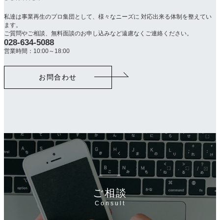
私達は事業再生のプロ集団として、様々なニーズに 対応出来る体制を整えてい
ます。
ご質問やご相談、無料面談のお申し込みなど遠慮なくご連絡ください。
028-634-5088
カ
ラ
営業時間：10:00～18:00
ム
リ
お問合わせ
ン
ク
ご相談
Consult