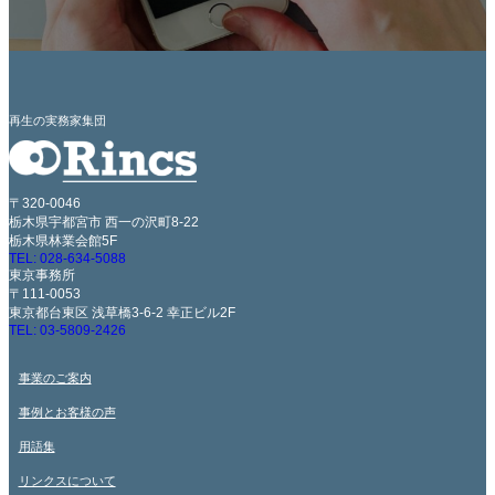
再生の実務家集団
〒320-0046
栃木県宇都宮市 西一の沢町8-22
栃木県林業会館5F
TEL: 028-634-5088
東京事務所
〒111-0053
東京都台東区 浅草橋3-6-2 幸正ビル2F
TEL: 03-5809-2426
事業のご案内
事例とお客様の声
用語集
リンクスについて