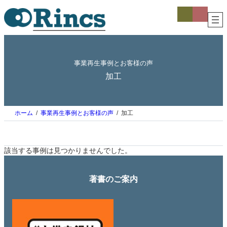
内
ア
ア
イ
イ
容
コ
コ
を
ン
ン
ス
リ
リ
ン
ン
キ
ク
ク
ッ
事業再生事例とお客様の声
プ
加工
ホーム
事業再生事例とお客様の声
加工
該当する事例は見つかりませんでした。
著書のご案内