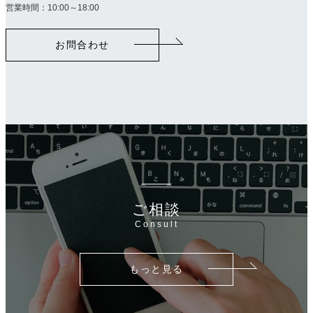
ラ
営業時間：10:00～18:00
ム
リ
お問合わせ
ン
ク
ご相談
Consult
もっと見る