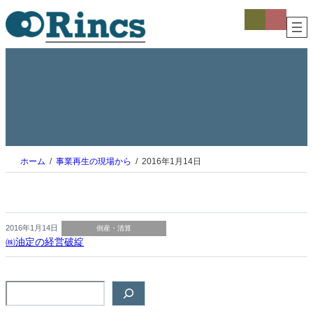
内
ア
ア
イ
イ
容
コ
コ
を
ン
ン
ス
リ
リ
ン
ン
キ
ク
ク
ッ
プ
ホーム
事業再生の現場から
2016年1月14日
2016年1月14日
倒産・清算
㈱油定の経営破綻
検
索