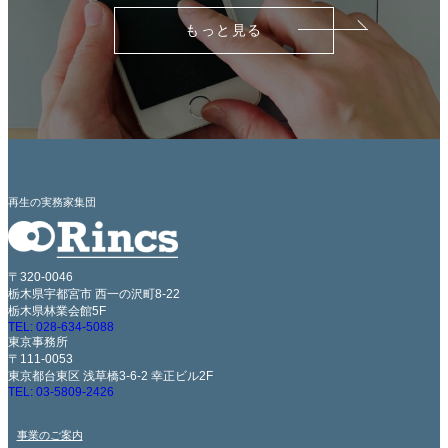
もっと見る
再生の実務家集団
〒320-0046
栃木県宇都宮市 西一の沢町8-22
栃木県林業会館5F
TEL: 028-634-5088
東京事務所
〒111-0053
東京都台東区 浅草橋3-6-2 幸正ビル2F
TEL: 03-5809-2426
事業のご案内