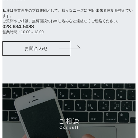
私達は事業再生のプロ集団として、様々なニーズに 対応出来る体制を整えてい
ます。
ご質問やご相談、無料面談のお申し込みなど遠慮なくご連絡ください。
028-634-5088
カ
ラ
営業時間：10:00～18:00
ム
リ
お問合わせ
ン
ク
ご相談
Consult